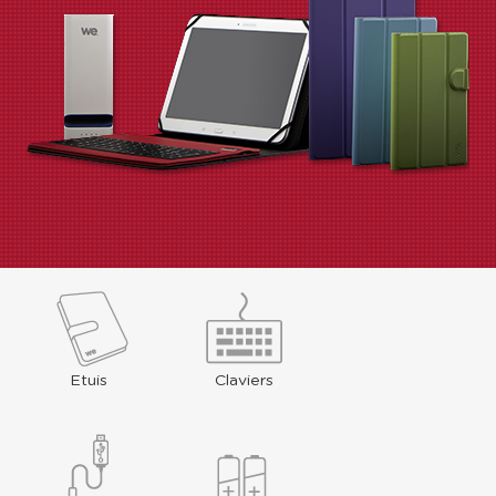
Etuis
Claviers