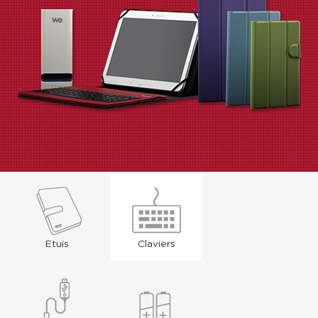
Etuis
Claviers