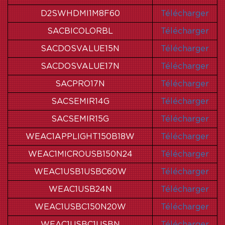
D2SWHDMI1M8F60
Télécharger
SACBICOLORBL
Télécharger
SACDOSVALUE15N
Télécharger
SACDOSVALUE17N
Télécharger
SACPRO17N
Télécharger
SACSEMIR14G
Télécharger
SACSEMIR15G
Télécharger
WEAC1APPLIGHT150B18W
Télécharger
WEAC1MICROUSB150N24
Télécharger
WEAC1USB1USBC60W
Télécharger
WEAC1USB24N
Télécharger
WEAC1USBC150N20W
Télécharger
WEAC1USBC1USBN
Télécharger