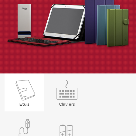
Etuis
Claviers