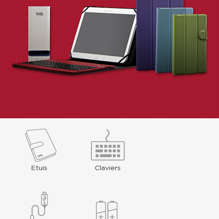
Etuis
Claviers