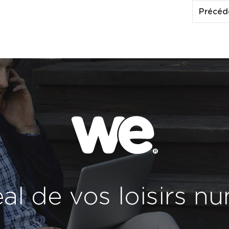
Précéd
déal de vos loisirs 