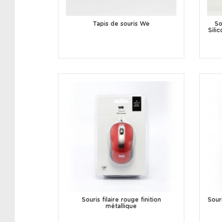
Tapis de souris We
So
Sili
Souris filaire rouge finition
Souri
métallique