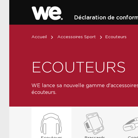
Déclaration de conform
Accueil
Accessoires Sport
Ecouteurs
ECOUTEURS
WE lance sa nouvelle gamme d'accessoires
écouteurs.