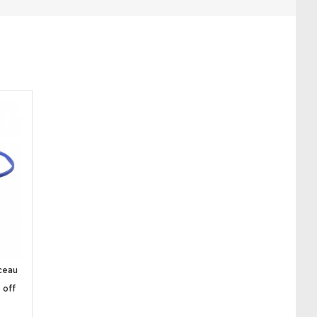
rceau
 off