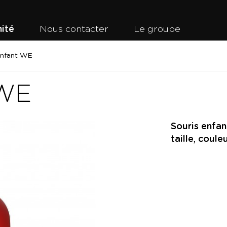
ité
Nous contacter
Le groupe
enfant WE
 WE
Souris enfan
taille, coul