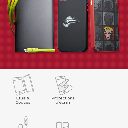
Etuis &
Protections
Coques
d'écran